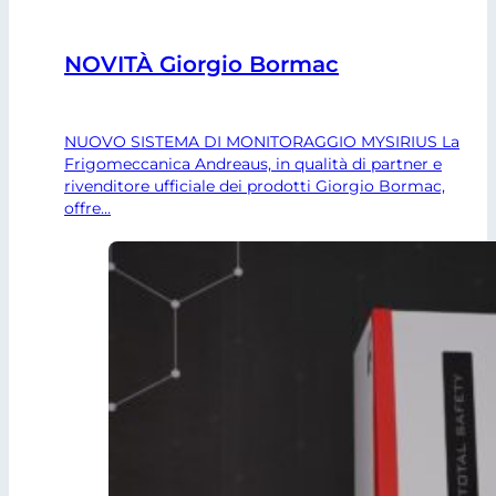
NOVITÀ Giorgio Bormac
NUOVO SISTEMA DI MONITORAGGIO MYSIRIUS La
Frigomeccanica Andreaus, in qualità di partner e
rivenditore ufficiale dei prodotti Giorgio Bormac,
offre…