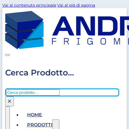
Vai al contenuto principale
Vai al piè di pagina
Cerca Prodotto...
Cerca
×
HOME
PRODOTTI