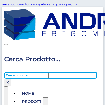
Vai al contenuto principale
Vai al piè di pagina
Cerca Prodotto...
Cerca
×
HOME
PRODOTTI